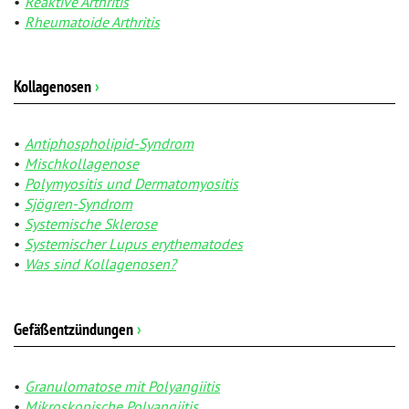
Reaktive Arthritis
Rheumatoide Arthritis
Kollagenosen
›
Antiphospholipid-Syndrom
Mischkollagenose
Polymyositis und Dermatomyositis
Sjögren-Syndrom
Systemische Sklerose
Systemischer Lupus erythematodes
Was sind Kollagenosen?
Gefäßentzündungen
›
Granulomatose mit Polyangiitis
Mikroskopische Polyangiitis