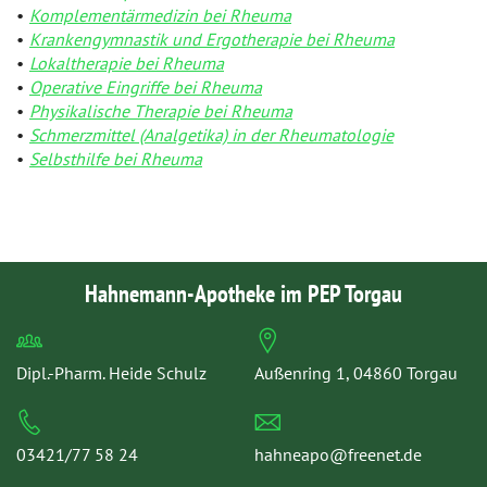
Komplementärmedizin bei Rheuma
Krankengymnastik und Ergotherapie bei Rheuma
Lokaltherapie bei Rheuma
Operative Eingriffe bei Rheuma
Physikalische Therapie bei Rheuma
Schmerzmittel (Analgetika) in der Rheumatologie
Selbsthilfe bei Rheuma
Hahnemann-Apotheke im PEP Torgau
Dipl.-Pharm. Heide Schulz
Außenring 1, 04860 Torgau
03421/77 58 24
hahneapo@freenet.de