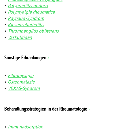
Polyarteriitis nodosa
Polymyalgia rheumatica
Raynaud-Syndrom
Riesenzellarteriitis
Thrombangiitis obliterans
Vaskulitiden
Sonstige Erkrankungen
›
Fibromyalgie
Osteomalazie
VEXAS-Syndrom
Behandlungsstrategien in der Rheumatologie
›
Immunadsorption