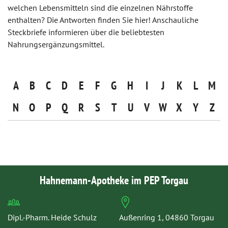
welchen Lebensmitteln sind die einzelnen Nährstoffe
enthalten? Die Antworten finden Sie hier! Anschauliche
Steckbriefe informieren über die beliebtesten
Nahrungsergänzungsmittel.
A
B
C
D
E
F
G
H
I
J
K
L
M
N
O
P
Q
R
S
T
U
V
W
X
Y
Z
Hahnemann-Apotheke im PEP Torgau
Dipl.-Pharm. Heide Schulz
Außenring 1, 04860 Torgau